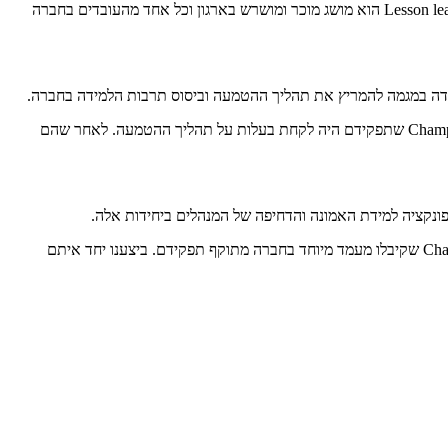
לאחרונה, חזרו אלי מנהלים מחברה גדולה וגלובלית אותה אני מלווה ושבעבר פעלנו להטמעת תרבות הלמידה וביצוע תחקירים והפקת לקחים. כיום Lesson learned הוא מושג מוכר ומושרש בארגון וכל אחד מהעובדים בחברה
מידה במגמה להמריץ את תהליך ההטמעה וביסוס תרבות הלמידה בחברה.
בעקבות תהליך הלמידה והפקת הלקחים מתהליך ההטמעה עד כה הוחלט לרענן את מודל העבודה. המודל המקורי נבנה על הכשרת מובילי תחקיר Champions שתפקידם היה לקחת בעלות על תהליך ההטמעה. לאחר שהם
ונקציה למידת האמונה והדחיפה של המנהלים ביחידות אלה.
החלטנו לבצע ריענון וגם לרענן את השיטה. החברה מינתה מוביל בכיר להמשך הטמעת תרבות הלמידה. הקמנו פורום בכיר של Champions Lesson learned שקיבלו מעמד מיוחד בחברה מתוקף תפקידם. ביצענו יחד איתם