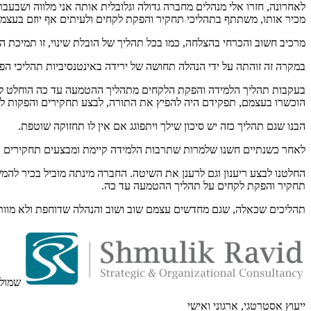
מכיר אותו, משתתף בתהליכי תחקיר והפקת לקחים ולעיתים אף יוזם בעצמו
מרכיב חשוב והכרחי בהצלחה, כמו בכל תהליך של הובלת שינוי, זו תמיכת 
במקרה זה זוהתה על ידי הנהלה תחושה של ירידה באינטנסיביות תהליכי 
הוכשרו בעצמם, תפקידם היה להפיץ את התורה, לבצע תחקירים והפקות ל
הבנו שגם תהליך כזה יש סיכון שילך ויתפוגג אם אין לו תחזוקה שוטפת.
לאחר כשנתיים חשנו שלמרות שתרבות הלמידה קיימת ומבצעים תחקירים וה
תחקיר והפקת לקחים על תהליך ההטמעה עד כה.
תהליכים שכאלה, שגם מחדשים עצמם שוב ושוב והנהלה שדוחפת ולא מוותר
שמולי
ייעוץ אסטרטגי, ארגוני ואישי